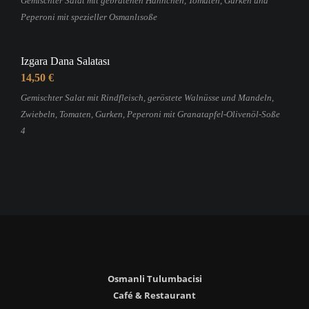
Gemischter Salat mit gebratenen Hähnchen, Tomaten, Gurken und
Peperoni mit spezieller Osmanlısoße
Izgara Dana Salatası
14,50 €
Gemischter Salat mit Rindfleisch, geröstete Walnüsse und Mandeln,
Zwiebeln, Tomaten, Gurken, Peperoni mit Granatapfel-Olivenöl-Soße
4
Osmanli Tulumbacisi
Café & Restaurant