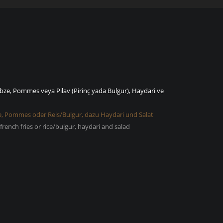
ebze, Pommes veya Pilav (Pirinç yada Bulgur), Haydari ve
se, Pommes oder Reis/Bulgur, dazu Haydari und Salat
 french fries or rice/bulgur, haydari and salad