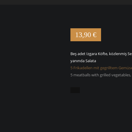
13,90 €
Beş adet Izgara Köfte, közlenmiş S
yanında Salata
5 Frikadellen mit gegrilltem Gemü
5 meatballs with grilled vegetables,