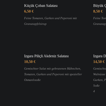
Küçük Çoban Salatası
Büyük Ç
6,50 €
8,50 €
Feine Tomaten, Gurken und Peperoni mit
Feine Tom
Granatapfelsirup
Granatapf
Izgara Piliçli Akdeniz Salatası
Izgara D
10,50 €
14,50 €
Gemischter Salat mit gebratenen Hähnchen,
Gemischter
Tomaten, Gurken und Peperoni mit spezieller
Walnüsse 
Osmanlısoße
Gurken, P
Soße
4